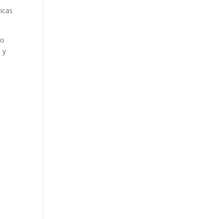
icas
zo
 y