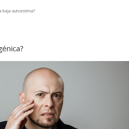
a baja autoestima?
génica?