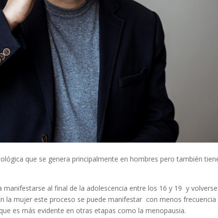
ológica que se genera principalmente en hombres pero también tien
anifestarse al final de la adolescencia entre los 16 y 19 y volverse
n la mujer este proceso se puede manifestar con menos frecuencia
unque es más evidente en otras etapas como la menopausia.